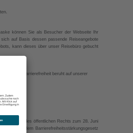
ten.
maske können Sie als Besucher der Webseite Ihr
d sich auf Basis dessen passende Reiseangebote
ebots, kann dieses über unser Reisebüro gebucht
Stand der Barrierefreiheit beruht auf unserer
eue Anstalt des öffentlichen Rechts zum 28. Juni
rfüllung nach dem Barrierefreiheitsstärkungsgesetz