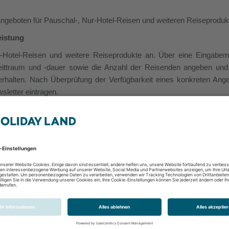
ngeboten für Pauschal-, Nur-Hotel-Reisen und weiteren Reiseproduk
eistung
r-Hotel-Reisen und weitere Reiseprodukte an. Über eine Eingabe
zeittraum und -dauer sowie die Anzahl der Reisenden angeben un
erhalten. Nach Überprüfung der Verfügbarkeit eines konkreten Ang
letter eintragen.
gen
ierefreiheitsstärkungsgesetz (BFSG) vereinbar.
Die Einschätzung zum 
zgl. der Barrierefreiheit kommunizieren kann
:
auf der Webseite
emeinsame Marktüberwachungsbehörde zu gründen. Diese soll als n
lich hierfür ist die Ratifikation des Staatsvertrages zur Aufgabene