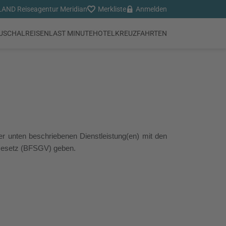
AND Reiseagentur Meridian
Merkliste
Anmelden
USCHALREISEN
LAST MINUTE
HOTEL
KREUZFAHRTEN
er unten beschriebenen Dienstleistung(en) mit den
 Gesetz (BFSGV) geben.