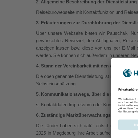
2. Allgemeine Beschreibung der Dienstleistung
Reisebürowebseite mit Kontaktfunktion und Reisea
3. Erläuterungen zur Durchführung der Dienstl
Über unsere Webseite bieten wir Pauschal-, Nu
gewünschtes Reiseziel, den Abflughafen, Reise
anzeigen lassen bzw. diese von uns per E-Mail 
werden. Sie können sich außerdem in unseren News
4. Stand der Vereinbarkeit mit den Anforderun
Die oben genannte Dienstleistung ist mit dem Barr
Selbsteinschätzung.
5. Kommunikationswege, über die man Mängel b
s. Kontaktdaten Impressum oder Kontaktformular 
6. Zuständige Marktüberwachungsbehörde
Die Länder haben sich dafür entschieden, eine g
2025 in Magdeburg ihre Arbeit aufnehmen. Erforder