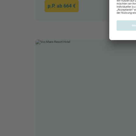
p.P. ab
664 €