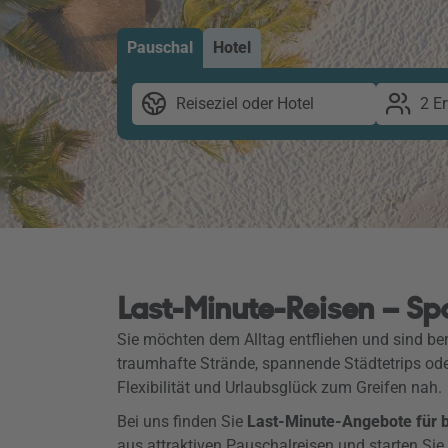
Pauschal
Hotel
Reiseziel oder Hotel
2 E
Last-Minute-Reisen – Sp
Sie möchten dem Alltag entfliehen und sind ber
traumhafte Strände, spannende Städtetrips od
Flexibilität und Urlaubsglück zum Greifen nah.
Bei uns finden Sie
Last-Minute-Angebote für be
aus attraktiven Pauschalreisen und starten Sie