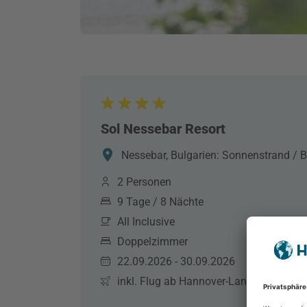
Sol Nessebar Resort
Nessebar, Bulgarien: Sonnenstrand / B
2 Personen
9 Tage / 8 Nächte
All Inclusive
Doppelzimmer
22.09.2026 - 30.09.2026
inkl. Flug ab Hannover-Langenhagen