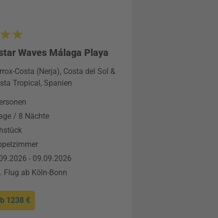
star Waves Málaga Playa
rrox-Costa (Nerja), Costa del Sol &
sta Tropical, Spanien
ersonen
age / 8 Nächte
hstück
ppelzimmer
09.2026 - 09.09.2026
l. Flug ab Köln-Bonn
ab
1238 €