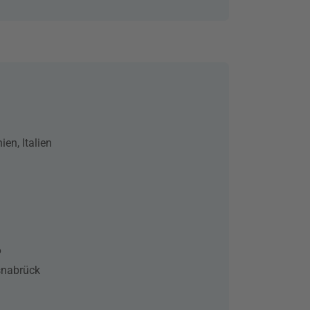
ien, Italien
6
snabrück