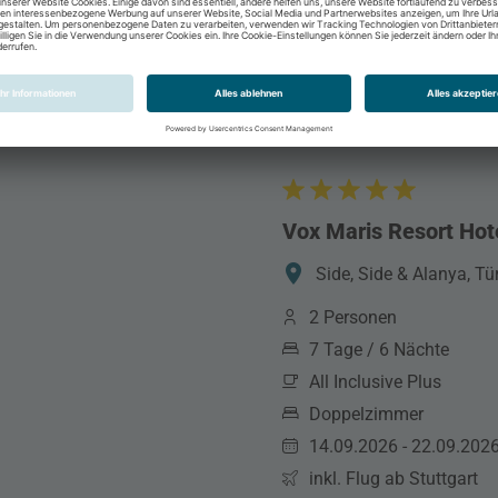
Vox Maris Resort Hot
Side, Side & Alanya, Tü
2 Personen
7 Tage / 6 Nächte
All Inclusive Plus
Doppelzimmer
14.09.2026 - 22.09.202
inkl. Flug ab Stuttgart