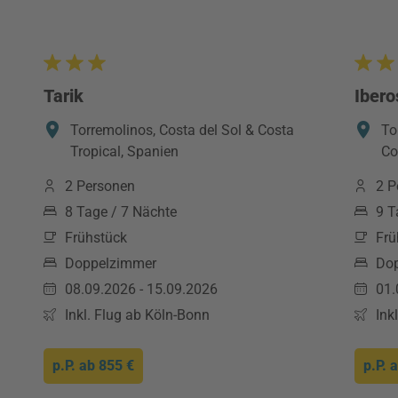
Tarik
Ibero
Torremolinos, Costa del Sol & Costa
To
Tropical, Spanien
Co
2 Personen
2 P
8 Tage / 7 Nächte
9 T
Frühstück
Frü
Doppelzimmer
Do
08.09.2026 - 15.09.2026
01.
Inkl. Flug ab Köln-Bonn
Ink
p.P. ab
855 €
p.P. 