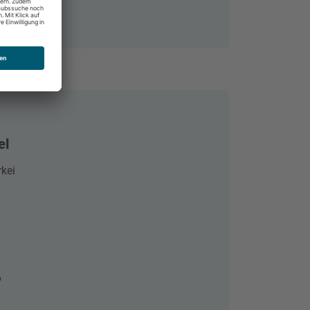
el
rkei
6