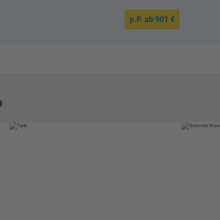
p.P. ab
901 €
e